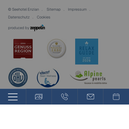
©
Seehotel Enzian
Sitemap
Impressum
Datenschutz
Cookies
produced by